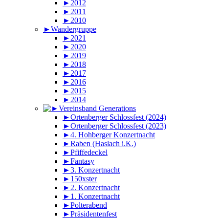
►2012
►2011
►2010
►Wandergruppe
►2021
►2020
►2019
►2018
►2017
►2016
►2015
►2014
►Ortenberger Schlossfest (2024)
►Ortenberger Schlossfest (2023)
►4. Hohberger Konzertnacht
►Raben (Haslach i.K.)
►Pfiffedeckel
►Fantasy
►3. Konzertnacht
►150xster
►2. Konzertnacht
►1. Konzertnacht
►Polterabend
►Präsidentenfest