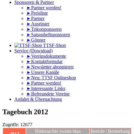
Sponsoren & Partner
►Partner werden!
►Preisliste
►Partner
►Ausrüster
►Trikotsponsoren
►Saisonheftsponsoren
►Gönner
TTSF-Shop
Service (Download)
►Vereinsdokumente
►Kontaktformular
►Newsletter abonnieren
►Unsere Kanäle
►Neu: TTSF Onlineshop
►Partner werden!
►Interessante Links
►Befreundete Vereine
Anfahrt & Übernachtung
Tagebuch 2012
Zugriffe: 12677
Bilderarchiv (wenn blau
Bericht / Bemerkung
2012