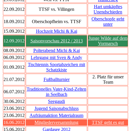
Hart umkäpftes
22.09.2012
TTSF vs. Villingen
Unendschieden
Oberschopfe geht
18.09.2012
Oberschopfheim vs. TTSF
unter
15.09.2012
Hochzeit Michi & Kai
Junge Wilde auf dem
12.09.2012
Saisonvorschau 2012 / 2013
Vormarsch
08.09.2012
Polterabend Michi & Kai
06.09.2012
Lehrgang mit Sven & Andy
Tischtennis Sportabzeichen mit
01.09.2012
Schatzkiste
2. Platz für unser
21.07.2012
Fußballturnier
Team
Traditionelles Vater-Kind-Zelten
06.07.2012
in Seelbach
30.06.2012
Seegaudi
23.06.2012
Jugend Saisonabschluss
23.06.2012
Aufräumaktion Materialraum
16.06.2012
Mitgliederversammlung
TTSF geht es gut
15.06.2012
Gardasee 2012