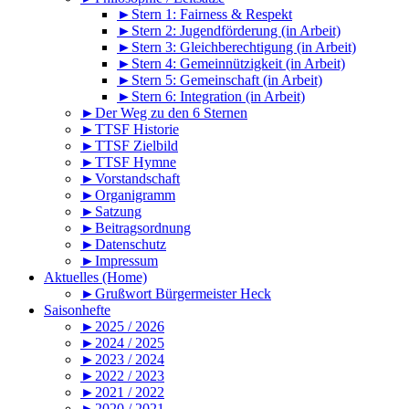
►Stern 1: Fairness & Respekt
►Stern 2: Jugendförderung (in Arbeit)
►Stern 3: Gleichberechtigung (in Arbeit)
►Stern 4: Gemeinnützigkeit (in Arbeit)
►Stern 5: Gemeinschaft (in Arbeit)
►Stern 6: Integration (in Arbeit)
►Der Weg zu den 6 Sternen
►TTSF Historie
►TTSF Zielbild
►TTSF Hymne
►Vorstandschaft
►Organigramm
►Satzung
►Beitragsordnung
►Datenschutz
►Impressum
Aktuelles (Home)
►Grußwort Bürgermeister Heck
Saisonhefte
►2025 / 2026
►2024 / 2025
►2023 / 2024
►2022 / 2023
►2021 / 2022
►2020 / 2021