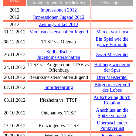
unterstrichen, bitte klicken)
/ Sonstiges
2012
Impressionen 2012
2012
Impressionen Jugend 2012
2012
Zeitungsartikel 2012
11.12.2012
Vereinsmeisterschaften Jugend
Marcel vor Luca
Ein Spiel wie die
08.12.2012
TTSF vs. Ottenau
ganze Vorrunde
Südbadische
26.11.2012
Zwei Meistertitel
Jugendmeisterschaften
TTSF vs. Auggen und TTSF vs.
Hohberg wieder in
24.11.2012
Offenburg
der Spur
20.11.2012
Bezirksmeisterschaften Jugend
Drei Meistertitel
Bürgermeister voll
07.11.2012
Sportlerehrung
des Lobes
Aufschwung durch
03.11.2012
Iffezheim vs. TTSF
Rotation
Anschluss an die
20.10.2012
Ottenau vs. TTSF
Spitze verpasst
Überraschender
13.10.2012
Kenzingen vs. TTSF
Punktverlust
29.09.2012
Weil vs. TTSF
Kantersieg