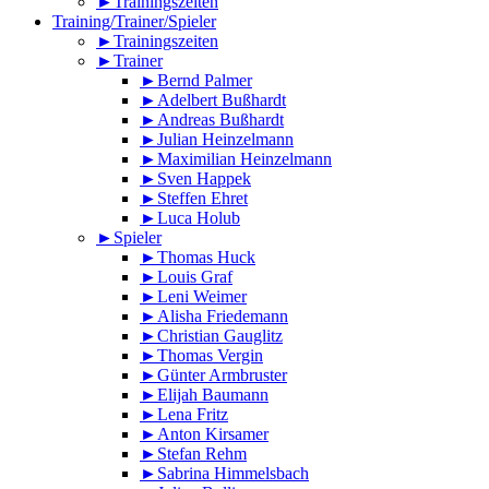
►Trainingszeiten
Training/Trainer/Spieler
►Trainingszeiten
►Trainer
►Bernd Palmer
►Adelbert Bußhardt
►Andreas Bußhardt
►Julian Heinzelmann
►Maximilian Heinzelmann
►Sven Happek
►Steffen Ehret
►Luca Holub
►Spieler
►Thomas Huck
►Louis Graf
►Leni Weimer
►Alisha Friedemann
►Christian Gauglitz
►Thomas Vergin
►Günter Armbruster
►Elijah Baumann
►Lena Fritz
►Anton Kirsamer
►Stefan Rehm
►Sabrina Himmelsbach