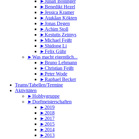
►Julian Bollinger
►Benedikt Hezel
►Jessica Kramer
►Atakâan Kökten
►Jonas Degen
►Achim Stoll
►Kestutis Zeimys
►Michael Feißt
►Shidong Li
►Felix Gühr
►Was macht eigentlich...
►Bruno Lehmann
►Christian Feißt
►Peter Wode
►Raphael Becker
Teams/Tabellen/Termine
Aktivitäten
►Hobbygruppe
►Dorfmeisterschaften
►2019
►2018
►2017
►2015
►2014
►2013