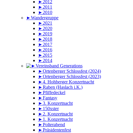
►2012
►2011
►2010
►Wandergruppe
►2021
►2020
►2019
►2018
►2017
►2016
►2015
►2014
►Ortenberger Schlossfest (2024)
►Ortenberger Schlossfest (2023)
►4. Hohberger Konzertnacht
►Raben (Haslach i.K.)
►Pfiffedeckel
►Fantasy
►3. Konzertnacht
►150xster
►2. Konzertnacht
►1. Konzertnacht
►Polterabend
►Präsidentenfest