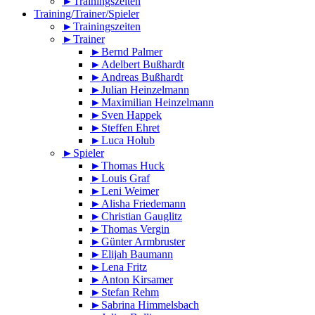
►Trainingszeiten
Training/Trainer/Spieler
►Trainingszeiten
►Trainer
►Bernd Palmer
►Adelbert Bußhardt
►Andreas Bußhardt
►Julian Heinzelmann
►Maximilian Heinzelmann
►Sven Happek
►Steffen Ehret
►Luca Holub
►Spieler
►Thomas Huck
►Louis Graf
►Leni Weimer
►Alisha Friedemann
►Christian Gauglitz
►Thomas Vergin
►Günter Armbruster
►Elijah Baumann
►Lena Fritz
►Anton Kirsamer
►Stefan Rehm
►Sabrina Himmelsbach