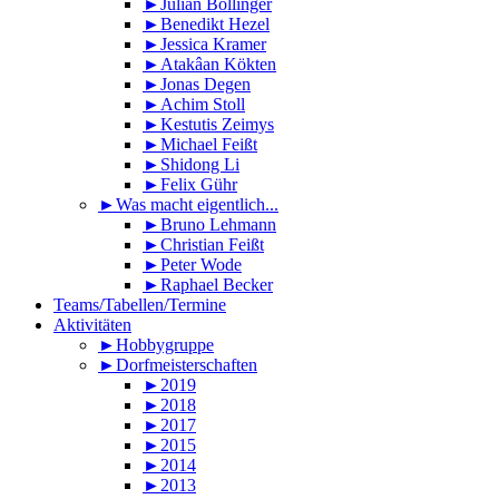
►Julian Bollinger
►Benedikt Hezel
►Jessica Kramer
►Atakâan Kökten
►Jonas Degen
►Achim Stoll
►Kestutis Zeimys
►Michael Feißt
►Shidong Li
►Felix Gühr
►Was macht eigentlich...
►Bruno Lehmann
►Christian Feißt
►Peter Wode
►Raphael Becker
Teams/Tabellen/Termine
Aktivitäten
►Hobbygruppe
►Dorfmeisterschaften
►2019
►2018
►2017
►2015
►2014
►2013