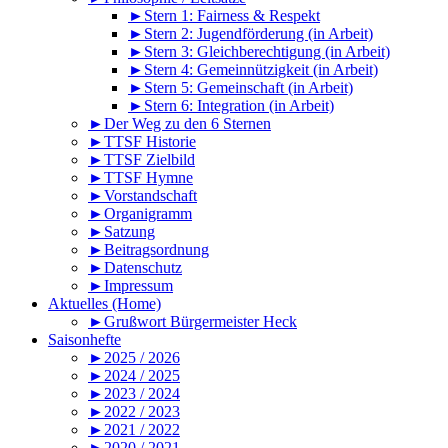
►Stern 1: Fairness & Respekt
►Stern 2: Jugendförderung (in Arbeit)
►Stern 3: Gleichberechtigung (in Arbeit)
►Stern 4: Gemeinnützigkeit (in Arbeit)
►Stern 5: Gemeinschaft (in Arbeit)
►Stern 6: Integration (in Arbeit)
►Der Weg zu den 6 Sternen
►TTSF Historie
►TTSF Zielbild
►TTSF Hymne
►Vorstandschaft
►Organigramm
►Satzung
►Beitragsordnung
►Datenschutz
►Impressum
Aktuelles (Home)
►Grußwort Bürgermeister Heck
Saisonhefte
►2025 / 2026
►2024 / 2025
►2023 / 2024
►2022 / 2023
►2021 / 2022
►2020 / 2021