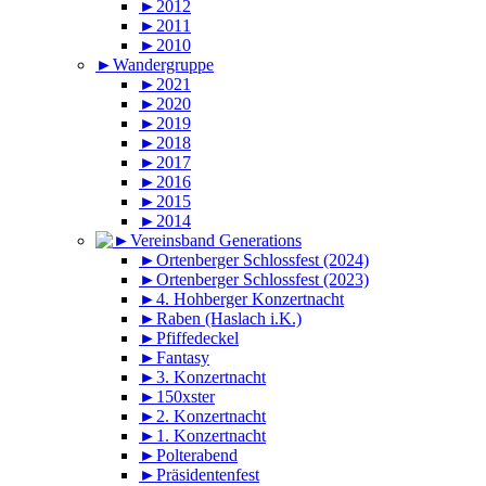
►2012
►2011
►2010
►Wandergruppe
►2021
►2020
►2019
►2018
►2017
►2016
►2015
►2014
►Ortenberger Schlossfest (2024)
►Ortenberger Schlossfest (2023)
►4. Hohberger Konzertnacht
►Raben (Haslach i.K.)
►Pfiffedeckel
►Fantasy
►3. Konzertnacht
►150xster
►2. Konzertnacht
►1. Konzertnacht
►Polterabend
►Präsidentenfest