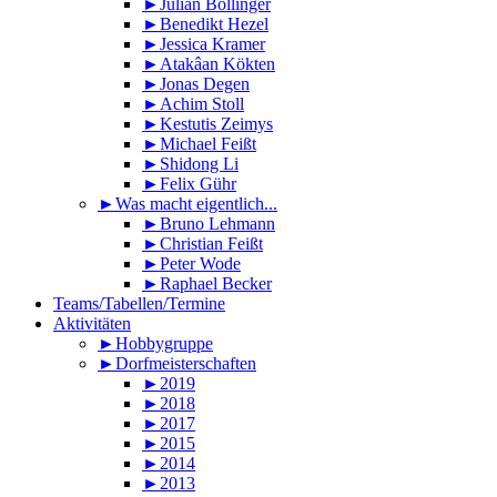
►Julian Bollinger
►Benedikt Hezel
►Jessica Kramer
►Atakâan Kökten
►Jonas Degen
►Achim Stoll
►Kestutis Zeimys
►Michael Feißt
►Shidong Li
►Felix Gühr
►Was macht eigentlich...
►Bruno Lehmann
►Christian Feißt
►Peter Wode
►Raphael Becker
Teams/Tabellen/Termine
Aktivitäten
►Hobbygruppe
►Dorfmeisterschaften
►2019
►2018
►2017
►2015
►2014
►2013