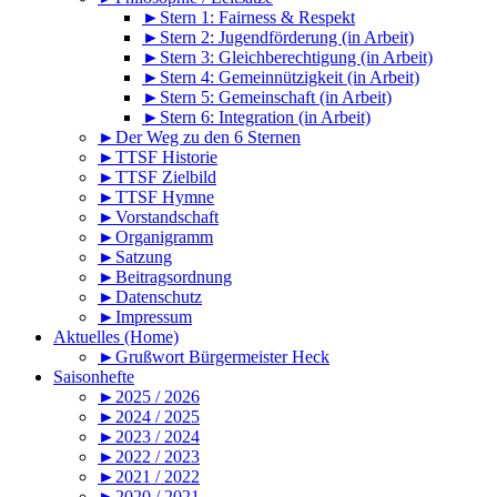
►Stern 1: Fairness & Respekt
►Stern 2: Jugendförderung (in Arbeit)
►Stern 3: Gleichberechtigung (in Arbeit)
►Stern 4: Gemeinnützigkeit (in Arbeit)
►Stern 5: Gemeinschaft (in Arbeit)
►Stern 6: Integration (in Arbeit)
►Der Weg zu den 6 Sternen
►TTSF Historie
►TTSF Zielbild
►TTSF Hymne
►Vorstandschaft
►Organigramm
►Satzung
►Beitragsordnung
►Datenschutz
►Impressum
Aktuelles (Home)
►Grußwort Bürgermeister Heck
Saisonhefte
►2025 / 2026
►2024 / 2025
►2023 / 2024
►2022 / 2023
►2021 / 2022
►2020 / 2021