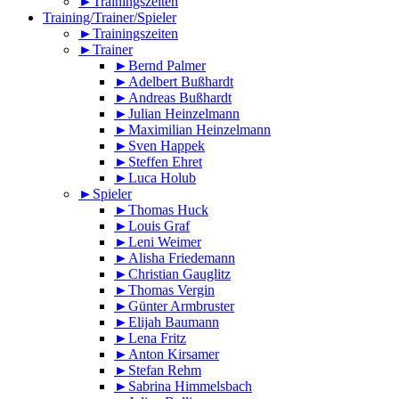
►Trainingszeiten
Training/Trainer/Spieler
►Trainingszeiten
►Trainer
►Bernd Palmer
►Adelbert Bußhardt
►Andreas Bußhardt
►Julian Heinzelmann
►Maximilian Heinzelmann
►Sven Happek
►Steffen Ehret
►Luca Holub
►Spieler
►Thomas Huck
►Louis Graf
►Leni Weimer
►Alisha Friedemann
►Christian Gauglitz
►Thomas Vergin
►Günter Armbruster
►Elijah Baumann
►Lena Fritz
►Anton Kirsamer
►Stefan Rehm
►Sabrina Himmelsbach